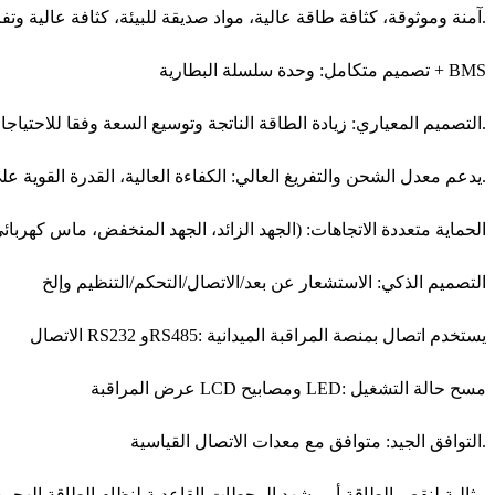
بطارية الليثيوم W-TEL: آمنة وموثوقة، كثافة طاقة عالية، مواد صديقة للبيئة، كثافة عالية وتفريغ مستقر.
تصميم متكامل: وحدة سلسلة البطارية + BMS
التصميم المعياري: زيادة الطاقة الناتجة وتوسيع السعة وفقا للاحتياجات الفعلية.
يدعم معدل الشحن والتفريغ العالي: الكفاءة العالية، القدرة القوية على التكيف مع البيئة، نطاق درجة حرارة التشغيل الواسع.
الحماية متعددة الاتجاهات: (الجهد الزائد، الجهد المنخفض، ماس كهربائي،
التصميم الذكي: الاستشعار عن بعد/الاتصال/التحكم/التنظيم وإلخ
الاتصال RS232 وRS485: يستخدم اتصال بمنصة المراقبة الميدانية
عرض المراقبة LCD ومصابيح LED: مسح حالة التشغيل
التوافق الجيد: متوافق مع معدات الاتصال القياسية.
مثالية لنقص الطاقة أو مشهد المحطات القاعدية لنظام الطاقة الهجين