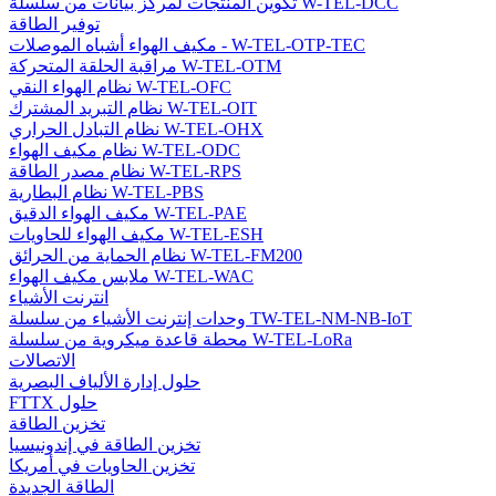
تكوين المنتجات لمركز بيانات من سلسلة W-TEL-DCC
توفير الطاقة
مكيف الهواء أشباه الموصلات - W-TEL-OTP-TEC
مراقبة الحلقة المتحركة W-TEL-OTM
نظام الهواء النقي W-TEL-OFC
نظام التبريد المشترك W-TEL-OIT
نظام التبادل الحراري W-TEL-OHX
نظام مكيف الهواء W-TEL-ODC
نظام مصدر الطاقة W-TEL-RPS
نظام البطارية W-TEL-PBS
مكيف الهواء الدقيق W-TEL-PAE
مكيف الهواء للحاويات W-TEL-ESH
نظام الحماية من الحرائق W-TEL-FM200
ملابس مكيف الهواء W-TEL-WAC
انترنت الأشياء
وحدات إنترنت الأشياء من سلسلة TW-TEL-NM-NB-IoT
محطة قاعدة ميكروية من سلسلة W-TEL-LoRa
الاتصالات
حلول إدارة الألياف البصرية
FTTX حلول
تخزين الطاقة
تخزين الطاقة في إندونيسيا
تخزين الحاويات في أمريكا
الطاقة الجديدة