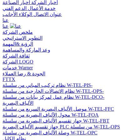
أخبار الشركة
اخبار الصناعة
خدمة الأعمال
الدعم الفني
عنوان الاتصال
الوكلاء الأجانب
عنا
عنا
ملخص الشركة
التطوير الاستراتيجي
الرؤية &المهمة
وعد الماركة والمساهمة
ثقافة الشركة
الشركة LOGO
خدمات Warner
الجودة & رضا العملاء
FTTX
نظام تركيب المباني من سلسلة W-TEL-PIS-
نظام الاتصالات الخارجية من سلسلة W-TEL-OPS-
نظام عمل لمركز بيانات من سلسلة W-TEL-DCO-
الألياف البصرية
موصل الألياف البصرية السريع من سلسلة W-TEL-FFC
محول الألياف البصرية من سلسلة W-TEL-FOA
جهاز تقسيم الألياف البصرية من سلسلة W-TEL-FBT
جهاز تقسيم الألياف البصرية PLC من سلسلة W-TEL-OPS
وصلة الألياف البصرية من سلسلة W-TEL-OPC
نظام الكابل