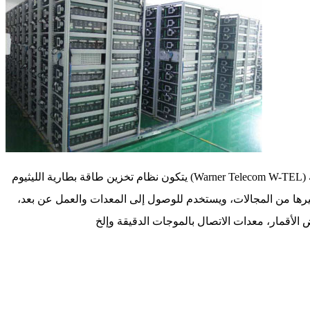
يتكون نظام تخزين طاقة بطارية الليثيوم (Warner Telecom W-TEL) بشكل أساسي من البطارية ونظام إدارة البطارية (BMS) وخزانة البطارية. يشتغل النظام في مراقبة BMS تلقائيا، يتمتع بالميزات بتكامل عالٍ
رها من المجالات، ويستخدم للوصول إلى المعدات والعمل عن بعد،