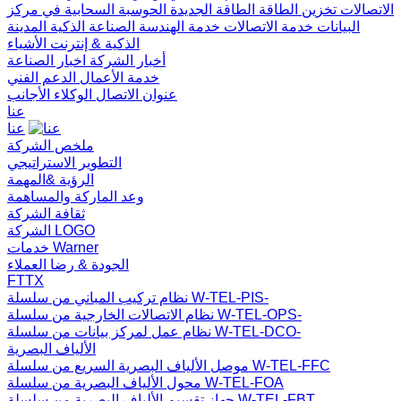
الاتصالات
تخزين الطاقة
الطاقة الجديدة
الحوسبة السحابية في مركز
البيانات
خدمة الاتصالات
خدمة الهندسة
الصناعة الذكية
المدينة
الذكية & إنترنت الأشياء
أخبار الشركة
اخبار الصناعة
خدمة الأعمال
الدعم الفني
عنوان الاتصال
الوكلاء الأجانب
عنا
عنا
ملخص الشركة
التطوير الاستراتيجي
الرؤية &المهمة
وعد الماركة والمساهمة
ثقافة الشركة
الشركة LOGO
خدمات Warner
الجودة & رضا العملاء
FTTX
نظام تركيب المباني من سلسلة W-TEL-PIS-
نظام الاتصالات الخارجية من سلسلة W-TEL-OPS-
نظام عمل لمركز بيانات من سلسلة W-TEL-DCO-
الألياف البصرية
موصل الألياف البصرية السريع من سلسلة W-TEL-FFC
محول الألياف البصرية من سلسلة W-TEL-FOA
جهاز تقسيم الألياف البصرية من سلسلة W-TEL-FBT