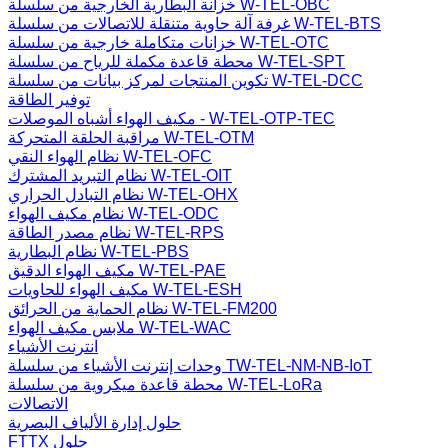
خزانة البطارية الخارجية من سلسلة W-TEL-OBC
غرفة آلة حاوية متنقلة للاتصالات من سلسلة W-TEL-BTS
خزانات متكاملة خارجية من سلسلة W-TEL-OTC
محطة قاعدة مكملة للرياح من سلسلة W-TEL-SPT
تكوين المنتجات لمركز بيانات من سلسلة W-TEL-DCC
توفير الطاقة
مكيف الهواء أشباه الموصلات - W-TEL-OTP-TEC
مراقبة الحلقة المتحركة W-TEL-OTM
نظام الهواء النقي W-TEL-OFC
نظام التبريد المشترك W-TEL-OIT
نظام التبادل الحراري W-TEL-OHX
نظام مكيف الهواء W-TEL-ODC
نظام مصدر الطاقة W-TEL-RPS
نظام البطارية W-TEL-PBS
مكيف الهواء الدقيق W-TEL-PAE
مكيف الهواء للحاويات W-TEL-ESH
نظام الحماية من الحرائق W-TEL-FM200
ملابس مكيف الهواء W-TEL-WAC
انترنت الأشياء
وحدات إنترنت الأشياء من سلسلة TW-TEL-NM-NB-IoT
محطة قاعدة ميكروية من سلسلة W-TEL-LoRa
الاتصالات
حلول إدارة الألياف البصرية
FTTX حلول