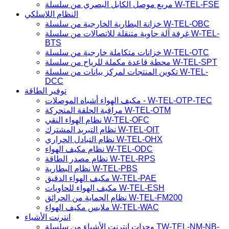
مربع موصل الكابل البصري من سلسلة W-TEL-FSE
النظام اللاسلكي
خزانة البطارية الخارجية من سلسلة W-TEL-OBC
غرفة آلة حاوية متنقلة للاتصالات من سلسلة W-TEL-
BTS
خزانات متكاملة خارجية من سلسلة W-TEL-OTC
محطة قاعدة مكملة للرياح من سلسلة W-TEL-SPT
تكوين المنتجات لمركز بيانات من سلسلة W-TEL-
DCC
توفير الطاقة
مكيف الهواء أشباه الموصلات - W-TEL-OTP-TEC
مراقبة الحلقة المتحركة W-TEL-OTM
نظام الهواء النقي W-TEL-OFC
نظام التبريد المشترك W-TEL-OIT
نظام التبادل الحراري W-TEL-OHX
نظام مكيف الهواء W-TEL-ODC
نظام مصدر الطاقة W-TEL-RPS
نظام البطارية W-TEL-PBS
مكيف الهواء الدقيق W-TEL-PAE
مكيف الهواء للحاويات W-TEL-ESH
نظام الحماية من الحرائق W-TEL-FM200
ملابس مكيف الهواء W-TEL-WAC
انترنت الأشياء
وحدات إنترنت الأشياء من سلسلة TW-TEL-NM-NB-