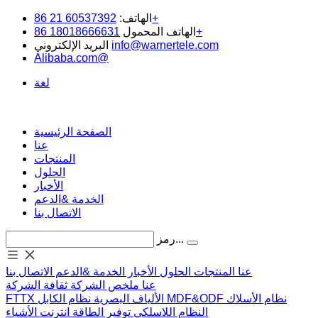
60537392 21 86+
الهاتف:
18018666631 86+
الهاتف المحمول
info@warnertele.com
البريد الإلكتروني
Alibaba.com@
لغة
الصفحة الرئيسية
عنا
المنتجات
الحلول
الأخبار
الخدمة &الدعم
الاتصال بنا
رمز...
عنا
المنتجات
الحلول
الأخبار
الخدمة &الدعم
الاتصال بنا
عنا
ملخص الشركة
ثقافة الشركة
نظام الأسلاك
MDF&ODF
نظام الكابل
الألياف البصرية
FTTX
النظام اللاسلكي
توفير الطاقة
انترنت الأشياء