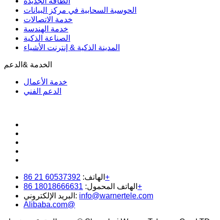
الطاقة الجديدة
الحوسبة السحابية في مركز البيانات
خدمة الاتصالات
خدمة الهندسة
الصناعة الذكية
المدينة الذكية & إنترنت الأشياء
الخدمة &الدعم
خدمة الأعمال
الدعم الفني
60537392 21 86+
الهاتف:
18018666631 86+
الهاتف المحمول:
info@warnertele.com
البريد الإلكتروني:
Alibaba.com@