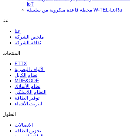
IoT
محطة قاعدة ميكروية من سلسلة W-TEL-LoRa
عنا
عنا
ملخص الشركة
ثقافة الشركة
المنتجات
FTTX
الألياف البصرية
نظام الكابل
MDF&ODF
نظام الأسلاك
النظام اللاسلكي
توفير الطاقة
انترنت الأشياء
الحلول
الاتصالات
تخزين الطاقة