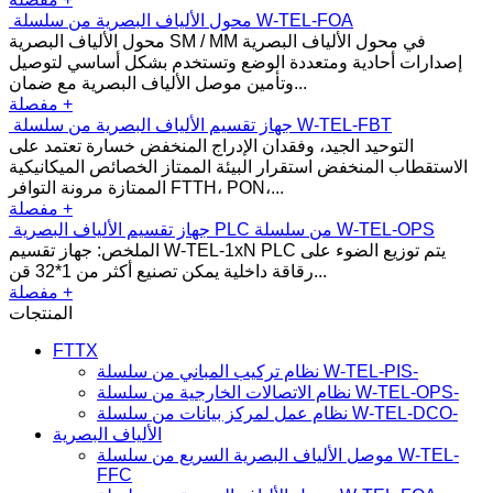
محول الألياف البصرية من سلسلة W-TEL-FOA
محول الألياف البصرية SM / MM في محول الألياف البصرية
إصدارات أحادية ومتعددة الوضع وتستخدم بشكل أساسي لتوصيل
وتأمين موصل الألياف البصرية مع ضمان...
مفصلة +
جهاز تقسيم الألياف البصرية من سلسلة W-TEL-FBT
التوحيد الجيد، وفقدان الإدراج المنخفض خسارة تعتمد على
الاستقطاب المنخفض استقرار البيئة الممتاز الخصائص الميكانيكية
الممتازة مرونة التوافر FTTH، PON،...
مفصلة +
جهاز تقسيم الألياف البصرية PLC من سلسلة W-TEL-OPS
الملخص: جهاز تقسيم W-TEL-1xN PLC يتم توزيع الضوء على
رقاقة داخلية يمكن تصنيع أكثر من 1*32 قن...
مفصلة +
المنتجات
FTTX
نظام تركيب المباني من سلسلة W-TEL-PIS-
نظام الاتصالات الخارجية من سلسلة W-TEL-OPS-
نظام عمل لمركز بيانات من سلسلة W-TEL-DCO-
الألياف البصرية
موصل الألياف البصرية السريع من سلسلة W-TEL-
FFC