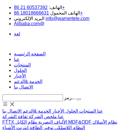
60537392 21 86+
الهاتف:
18018666631 86+
الهاتف المحمول
info@warnertele.com
البريد الإلكتروني
Alibaba.com@
لغة
الصفحة الرئيسية
عنا
المنتجات
الحلول
الأخبار
الخدمة &الدعم
الاتصال بنا
رمز...
عنا
المنتجات
الحلول
الأخبار
الخدمة &الدعم
الاتصال بنا
عنا
ملخص الشركة
ثقافة الشركة
نظام الأسلاك
MDF&ODF
نظام الكابل
الألياف البصرية
FTTX
النظام اللاسلكي
توفير الطاقة
انترنت الأشياء