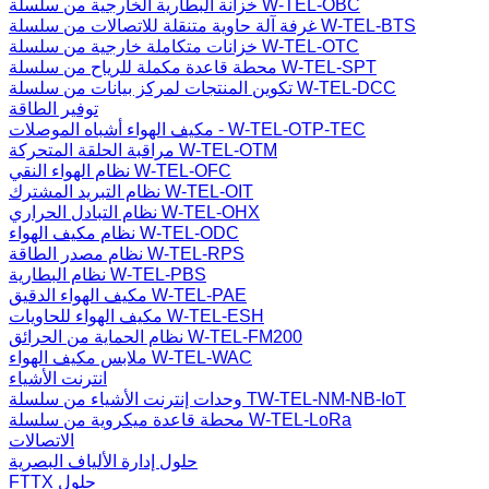
خزانة البطارية الخارجية من سلسلة W-TEL-OBC
غرفة آلة حاوية متنقلة للاتصالات من سلسلة W-TEL-BTS
خزانات متكاملة خارجية من سلسلة W-TEL-OTC
محطة قاعدة مكملة للرياح من سلسلة W-TEL-SPT
تكوين المنتجات لمركز بيانات من سلسلة W-TEL-DCC
توفير الطاقة
مكيف الهواء أشباه الموصلات - W-TEL-OTP-TEC
مراقبة الحلقة المتحركة W-TEL-OTM
نظام الهواء النقي W-TEL-OFC
نظام التبريد المشترك W-TEL-OIT
نظام التبادل الحراري W-TEL-OHX
نظام مكيف الهواء W-TEL-ODC
نظام مصدر الطاقة W-TEL-RPS
نظام البطارية W-TEL-PBS
مكيف الهواء الدقيق W-TEL-PAE
مكيف الهواء للحاويات W-TEL-ESH
نظام الحماية من الحرائق W-TEL-FM200
ملابس مكيف الهواء W-TEL-WAC
انترنت الأشياء
وحدات إنترنت الأشياء من سلسلة TW-TEL-NM-NB-IoT
محطة قاعدة ميكروية من سلسلة W-TEL-LoRa
الاتصالات
حلول إدارة الألياف البصرية
FTTX حلول