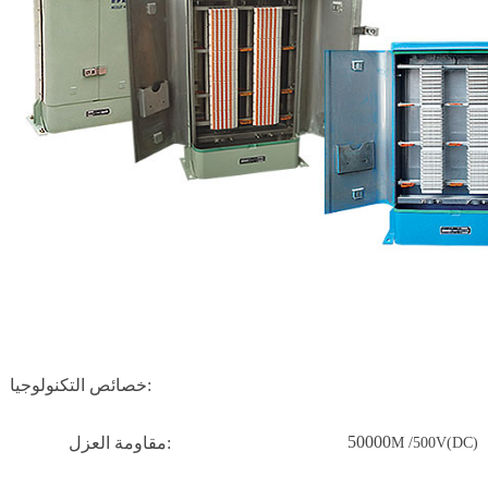
خصائص التكنولوجيا:
50000
مقاومة العزل:
M /500V(DC)