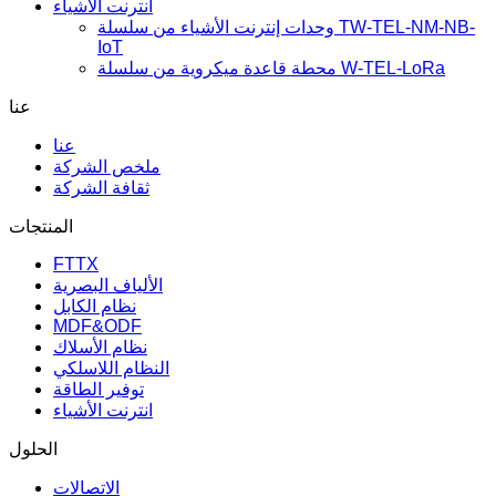
انترنت الأشياء
وحدات إنترنت الأشياء من سلسلة TW-TEL-NM-NB-
IoT
محطة قاعدة ميكروية من سلسلة W-TEL-LoRa
عنا
عنا
ملخص الشركة
ثقافة الشركة
المنتجات
FTTX
الألياف البصرية
نظام الكابل
MDF&ODF
نظام الأسلاك
النظام اللاسلكي
توفير الطاقة
انترنت الأشياء
الحلول
الاتصالات