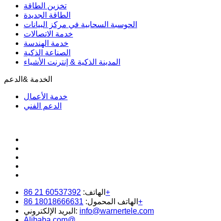
تخزين الطاقة
الطاقة الجديدة
الحوسبة السحابية في مركز البيانات
خدمة الاتصالات
خدمة الهندسة
الصناعة الذكية
المدينة الذكية & إنترنت الأشياء
الخدمة &الدعم
خدمة الأعمال
الدعم الفني
60537392 21 86+
الهاتف:
18018666631 86+
الهاتف المحمول:
info@warnertele.com
البريد الإلكتروني:
Alibaba.com@