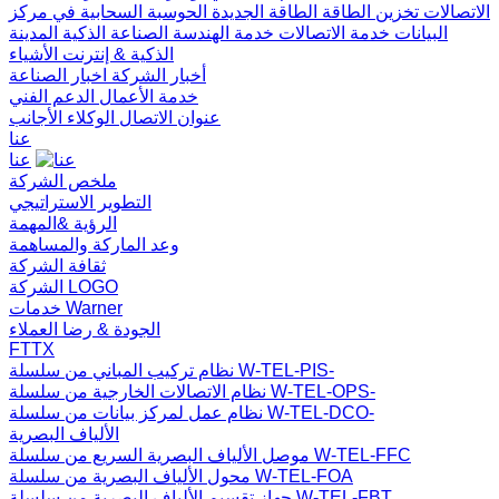
الاتصالات
تخزين الطاقة
الطاقة الجديدة
الحوسبة السحابية في مركز
البيانات
خدمة الاتصالات
خدمة الهندسة
الصناعة الذكية
المدينة
الذكية & إنترنت الأشياء
أخبار الشركة
اخبار الصناعة
خدمة الأعمال
الدعم الفني
عنوان الاتصال
الوكلاء الأجانب
عنا
عنا
ملخص الشركة
التطوير الاستراتيجي
الرؤية &المهمة
وعد الماركة والمساهمة
ثقافة الشركة
الشركة LOGO
خدمات Warner
الجودة & رضا العملاء
FTTX
نظام تركيب المباني من سلسلة W-TEL-PIS-
نظام الاتصالات الخارجية من سلسلة W-TEL-OPS-
نظام عمل لمركز بيانات من سلسلة W-TEL-DCO-
الألياف البصرية
موصل الألياف البصرية السريع من سلسلة W-TEL-FFC
محول الألياف البصرية من سلسلة W-TEL-FOA
جهاز تقسيم الألياف البصرية من سلسلة W-TEL-FBT