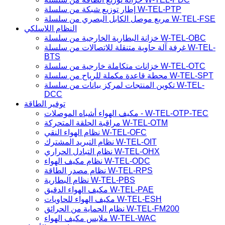
إطار توزيع شبكة من سلسلة W-TEL-PTP
مربع موصل الكابل البصري من سلسلة W-TEL-FSE
النظام اللاسلكي
خزانة البطارية الخارجية من سلسلة W-TEL-OBC
غرفة آلة حاوية متنقلة للاتصالات من سلسلة W-TEL-
BTS
خزانات متكاملة خارجية من سلسلة W-TEL-OTC
محطة قاعدة مكملة للرياح من سلسلة W-TEL-SPT
تكوين المنتجات لمركز بيانات من سلسلة W-TEL-
DCC
توفير الطاقة
مكيف الهواء أشباه الموصلات - W-TEL-OTP-TEC
مراقبة الحلقة المتحركة W-TEL-OTM
نظام الهواء النقي W-TEL-OFC
نظام التبريد المشترك W-TEL-OIT
نظام التبادل الحراري W-TEL-OHX
نظام مكيف الهواء W-TEL-ODC
نظام مصدر الطاقة W-TEL-RPS
نظام البطارية W-TEL-PBS
مكيف الهواء الدقيق W-TEL-PAE
مكيف الهواء للحاويات W-TEL-ESH
نظام الحماية من الحرائق W-TEL-FM200
ملابس مكيف الهواء W-TEL-WAC