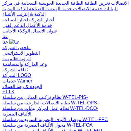
الاتصالات
تخزين الطاقة
الطاقة الجديدة
الحوسبة السحابية في مركز
البيانات
خدمة الاتصالات
خدمة الهندسة
الصناعة الذكية
المدينة
الذكية & إنترنت الأشياء
أخبار الشركة
اخبار الصناعة
خدمة الأعمال
الدعم الفني
عنوان الاتصال
الوكلاء الأجانب
عنا
عنا
ملخص الشركة
التطوير الاستراتيجي
الرؤية &المهمة
وعد الماركة والمساهمة
ثقافة الشركة
الشركة LOGO
خدمات Warner
الجودة & رضا العملاء
FTTX
نظام تركيب المباني من سلسلة W-TEL-PIS-
نظام الاتصالات الخارجية من سلسلة W-TEL-OPS-
نظام عمل لمركز بيانات من سلسلة W-TEL-DCO-
الألياف البصرية
موصل الألياف البصرية السريع من سلسلة W-TEL-FFC
محول الألياف البصرية من سلسلة W-TEL-FOA
جهاز تقسيم الألياف البصرية من سلسلة W-TEL-FBT