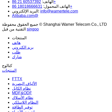
60537392 21 86+
الهاتف:
18018666631 86+
الهاتف المحمول:
info@warnertele.com
البريد الإلكتروني:
Alibaba.com@
جميع الحقوق محفوظة © Shanghai Warner Telecom Co., LTD
singoo
التقنية من قبل
المنتجات
هاتف
بريد الكتروني
طلب
شارك
كتالوج
المنتجات
FTTX
الألياف البصرية
نظام الكابل
MDF&ODF
نظام الأسلاك
النظام اللاسلكي
توفير الطاقة
انترنت الأشياء