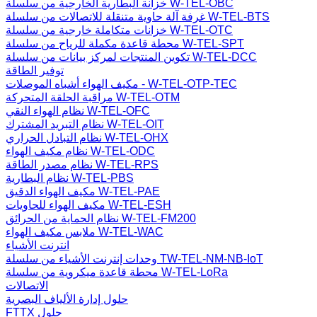
خزانة البطارية الخارجية من سلسلة W-TEL-OBC
غرفة آلة حاوية متنقلة للاتصالات من سلسلة W-TEL-BTS
خزانات متكاملة خارجية من سلسلة W-TEL-OTC
محطة قاعدة مكملة للرياح من سلسلة W-TEL-SPT
تكوين المنتجات لمركز بيانات من سلسلة W-TEL-DCC
توفير الطاقة
مكيف الهواء أشباه الموصلات - W-TEL-OTP-TEC
مراقبة الحلقة المتحركة W-TEL-OTM
نظام الهواء النقي W-TEL-OFC
نظام التبريد المشترك W-TEL-OIT
نظام التبادل الحراري W-TEL-OHX
نظام مكيف الهواء W-TEL-ODC
نظام مصدر الطاقة W-TEL-RPS
نظام البطارية W-TEL-PBS
مكيف الهواء الدقيق W-TEL-PAE
مكيف الهواء للحاويات W-TEL-ESH
نظام الحماية من الحرائق W-TEL-FM200
ملابس مكيف الهواء W-TEL-WAC
انترنت الأشياء
وحدات إنترنت الأشياء من سلسلة TW-TEL-NM-NB-IoT
محطة قاعدة ميكروية من سلسلة W-TEL-LoRa
الاتصالات
حلول إدارة الألياف البصرية
FTTX حلول