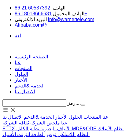
60537392 21 86+
الهاتف:
18018666631 86+
الهاتف المحمول
info@warnertele.com
البريد الإلكتروني
Alibaba.com@
لغة
الصفحة الرئيسية
عنا
المنتجات
الحلول
الأخبار
الخدمة &الدعم
الاتصال بنا
رمز...
عنا
المنتجات
الحلول
الأخبار
الخدمة &الدعم
الاتصال بنا
عنا
ملخص الشركة
ثقافة الشركة
نظام الأسلاك
MDF&ODF
نظام الكابل
الألياف البصرية
FTTX
النظام اللاسلكي
توفير الطاقة
انترنت الأشياء