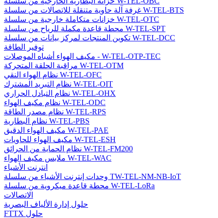
خزانة البطارية الخارجية من سلسلة W-TEL-OBC
غرفة آلة حاوية متنقلة للاتصالات من سلسلة W-TEL-BTS
خزانات متكاملة خارجية من سلسلة W-TEL-OTC
محطة قاعدة مكملة للرياح من سلسلة W-TEL-SPT
تكوين المنتجات لمركز بيانات من سلسلة W-TEL-DCC
توفير الطاقة
مكيف الهواء أشباه الموصلات - W-TEL-OTP-TEC
مراقبة الحلقة المتحركة W-TEL-OTM
نظام الهواء النقي W-TEL-OFC
نظام التبريد المشترك W-TEL-OIT
نظام التبادل الحراري W-TEL-OHX
نظام مكيف الهواء W-TEL-ODC
نظام مصدر الطاقة W-TEL-RPS
نظام البطارية W-TEL-PBS
مكيف الهواء الدقيق W-TEL-PAE
مكيف الهواء للحاويات W-TEL-ESH
نظام الحماية من الحرائق W-TEL-FM200
ملابس مكيف الهواء W-TEL-WAC
انترنت الأشياء
وحدات إنترنت الأشياء من سلسلة TW-TEL-NM-NB-IoT
محطة قاعدة ميكروية من سلسلة W-TEL-LoRa
الاتصالات
حلول إدارة الألياف البصرية
FTTX حلول