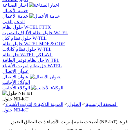
اخبار الصناعة
خدمة الأعمال
خدمة الأعمال
الدعم الفني
حلول نظام W-TEL FTTX
حلول نظام الألياف البصرية W-TEL
حلول نظام كبل W-TEL
حلول نظام W-TEL MDF & ODF
حلول نظام كابلات W-TEL
حل نظام W-TEL اللاسلكي
حل نظام توفير الطاقة W-TEL
حل نظام انترنت الأشياء W-TEL
عنوان الاتصال
عنوان الاتصال
الوكلاء الأجانب
الوكلاء الأجانب
حلول NB-IoT
الصحفة الرئيسية
>
الحلول
>
المدينة الذكية & إنترنت الأشياء
>
حلول NB-IoT
أصبحت تقنية إنترنت الأشياء ذات النطاق الضيق (NB-IoT) فرعا