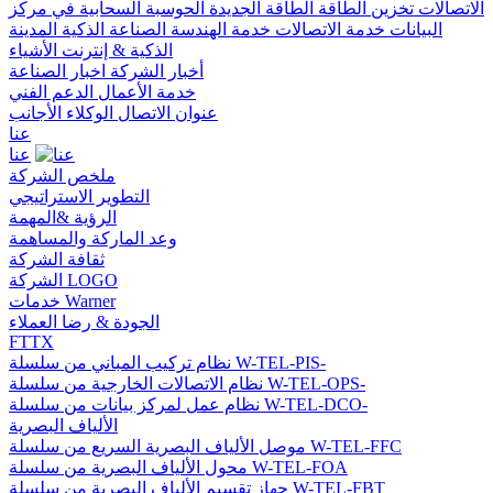
الاتصالات
تخزين الطاقة
الطاقة الجديدة
الحوسبة السحابية في مركز
البيانات
خدمة الاتصالات
خدمة الهندسة
الصناعة الذكية
المدينة
الذكية & إنترنت الأشياء
أخبار الشركة
اخبار الصناعة
خدمة الأعمال
الدعم الفني
عنوان الاتصال
الوكلاء الأجانب
عنا
عنا
ملخص الشركة
التطوير الاستراتيجي
الرؤية &المهمة
وعد الماركة والمساهمة
ثقافة الشركة
الشركة LOGO
خدمات Warner
الجودة & رضا العملاء
FTTX
نظام تركيب المباني من سلسلة W-TEL-PIS-
نظام الاتصالات الخارجية من سلسلة W-TEL-OPS-
نظام عمل لمركز بيانات من سلسلة W-TEL-DCO-
الألياف البصرية
موصل الألياف البصرية السريع من سلسلة W-TEL-FFC
محول الألياف البصرية من سلسلة W-TEL-FOA
جهاز تقسيم الألياف البصرية من سلسلة W-TEL-FBT