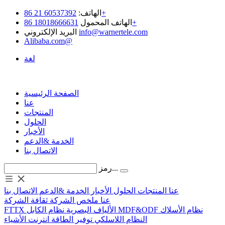
60537392 21 86+
الهاتف:
18018666631 86+
الهاتف المحمول
info@warnertele.com
البريد الإلكتروني
Alibaba.com@
لغة
الصفحة الرئيسية
عنا
المنتجات
الحلول
الأخبار
الخدمة &الدعم
الاتصال بنا
رمز...
عنا
المنتجات
الحلول
الأخبار
الخدمة &الدعم
الاتصال بنا
عنا
ملخص الشركة
ثقافة الشركة
نظام الأسلاك
MDF&ODF
نظام الكابل
الألياف البصرية
FTTX
النظام اللاسلكي
توفير الطاقة
انترنت الأشياء