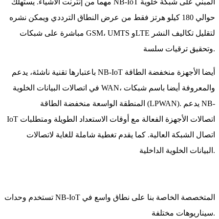
مهما من إنترنت الأشياء. يستهلك NB-IoT المبني على شبكة خلوية
حوالي 180 كيلو هرتز فقط من عرض النطاق الترددي ويمكن نشره
مباشرة على شبكات GSM، UMTS وLTE لتقليل تكاليف النشر
وتحقيق ترقيات سلسة.
باعتبارها تقنية ناشئة، يدعم NB-IoT أيضا الأجهزة منخفضة الطاقة
في اتصالات البيانات الخلوية WAN، والمعروفة أيضا باسم شبكات
المنطقة الواسعة منخفضة الطاقة (LPWAN). يدعم NB-
IoT اتصالات الأجهزة الفعالة مع أوقات الاستعداد الطويلة ومتطلبات
اتصال الشبكة العالية. كما يقدم تغطية شاملة للغاية لاتصالات
البيانات الخلوية الداخلية.
تستخدم وحدات NB-IoT المتخصصة الخاصة بنا على نطاق واسع في
سيناريوهات مختلفة.