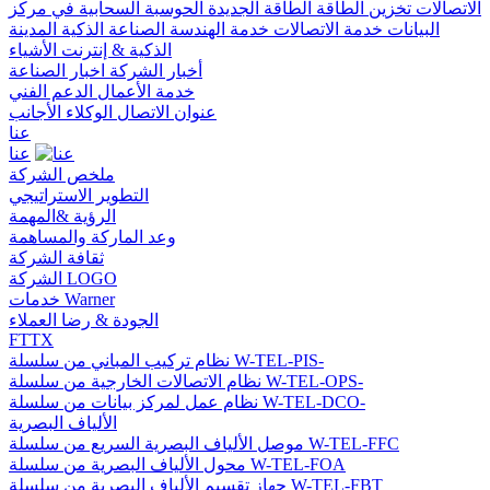
الاتصالات
تخزين الطاقة
الطاقة الجديدة
الحوسبة السحابية في مركز
البيانات
خدمة الاتصالات
خدمة الهندسة
الصناعة الذكية
المدينة
الذكية & إنترنت الأشياء
أخبار الشركة
اخبار الصناعة
خدمة الأعمال
الدعم الفني
عنوان الاتصال
الوكلاء الأجانب
عنا
عنا
ملخص الشركة
التطوير الاستراتيجي
الرؤية &المهمة
وعد الماركة والمساهمة
ثقافة الشركة
الشركة LOGO
خدمات Warner
الجودة & رضا العملاء
FTTX
نظام تركيب المباني من سلسلة W-TEL-PIS-
نظام الاتصالات الخارجية من سلسلة W-TEL-OPS-
نظام عمل لمركز بيانات من سلسلة W-TEL-DCO-
الألياف البصرية
موصل الألياف البصرية السريع من سلسلة W-TEL-FFC
محول الألياف البصرية من سلسلة W-TEL-FOA
جهاز تقسيم الألياف البصرية من سلسلة W-TEL-FBT