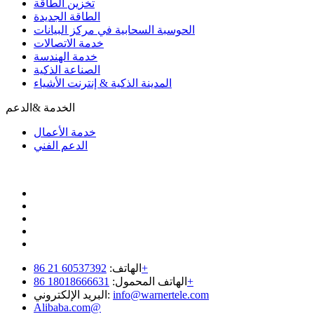
تخزين الطاقة
الطاقة الجديدة
الحوسبة السحابية في مركز البيانات
خدمة الاتصالات
خدمة الهندسة
الصناعة الذكية
المدينة الذكية & إنترنت الأشياء
الخدمة &الدعم
خدمة الأعمال
الدعم الفني
60537392 21 86+
الهاتف:
18018666631 86+
الهاتف المحمول:
info@warnertele.com
البريد الإلكتروني:
Alibaba.com@