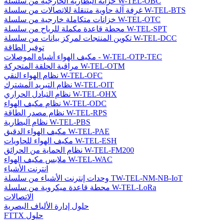
خزانة البطارية الخارجية من سلسلة W-TEL-OBC
غرفة آلة حاوية متنقلة للاتصالات من سلسلة W-TEL-BTS
خزانات متكاملة خارجية من سلسلة W-TEL-OTC
محطة قاعدة مكملة للرياح من سلسلة W-TEL-SPT
تكوين المنتجات لمركز بيانات من سلسلة W-TEL-DCC
توفير الطاقة
مكيف الهواء أشباه الموصلات - W-TEL-OTP-TEC
مراقبة الحلقة المتحركة W-TEL-OTM
نظام الهواء النقي W-TEL-OFC
نظام التبريد المشترك W-TEL-OIT
نظام التبادل الحراري W-TEL-OHX
نظام مكيف الهواء W-TEL-ODC
نظام مصدر الطاقة W-TEL-RPS
نظام البطارية W-TEL-PBS
مكيف الهواء الدقيق W-TEL-PAE
مكيف الهواء للحاويات W-TEL-ESH
نظام الحماية من الحرائق W-TEL-FM200
ملابس مكيف الهواء W-TEL-WAC
انترنت الأشياء
وحدات إنترنت الأشياء من سلسلة TW-TEL-NM-NB-IoT
محطة قاعدة ميكروية من سلسلة W-TEL-LoRa
الاتصالات
حلول إدارة الألياف البصرية
FTTX حلول