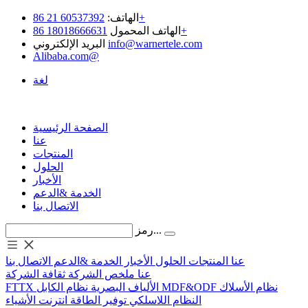
60537392 21 86+
الهاتف:
18018666631 86+
الهاتف المحمول
info@warnertele.com
البريد الإلكتروني
Alibaba.com@
لغة
الصفحة الرئيسية
عنا
المنتجات
الحلول
الأخبار
الخدمة &الدعم
الاتصال بنا
رمز...
عنا
المنتجات
الحلول
الأخبار
الخدمة &الدعم
الاتصال بنا
عنا
ملخص الشركة
ثقافة الشركة
نظام الأسلاك
MDF&ODF
نظام الكابل
الألياف البصرية
FTTX
النظام اللاسلكي
توفير الطاقة
انترنت الأشياء