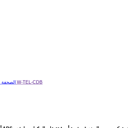
صندوق توزيع كابل من سلسلة W-TEL-CDB
الصحفة ا