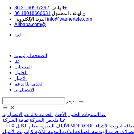
60537392 21 86+
الهاتف:
18018666631 86+
الهاتف المحمول
info@warnertele.com
البريد الإلكتروني
Alibaba.com@
لغة
الصفحة الرئيسية
عنا
المنتجات
الحلول
الأخبار
الخدمة &الدعم
الاتصال بنا
رمز...
عنا
المنتجات
الحلول
الأخبار
الخدمة &الدعم
الاتصال بنا
عنا
ملخص الشركة
ثقافة الشركة
لطاقة
انترنت الأشياء
MDF&ODF
نظام الكابل
الألياف البصرية
FTTX
تصالات
خدمة الهندسة
الصناعة الذكية
المدينة الذكية & إنترنت الأشياء