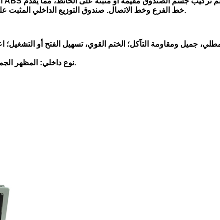
خط الفرع وخط الاتصال. صندوق التوزيع الداخلي المثبت على الحائط مناسب للتوصيل بين كابل الاتصال الداخلي وخط المستخدم.
(2) نوع داخلي: المظهر الجميل، الحدود الناعمة، كتلة قابلة للانعكاس، تسهيل الفتح أو التشغيل.