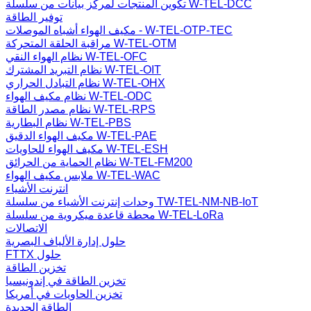
تكوين المنتجات لمركز بيانات من سلسلة W-TEL-DCC
توفير الطاقة
مكيف الهواء أشباه الموصلات - W-TEL-OTP-TEC
مراقبة الحلقة المتحركة W-TEL-OTM
نظام الهواء النقي W-TEL-OFC
نظام التبريد المشترك W-TEL-OIT
نظام التبادل الحراري W-TEL-OHX
نظام مكيف الهواء W-TEL-ODC
نظام مصدر الطاقة W-TEL-RPS
نظام البطارية W-TEL-PBS
مكيف الهواء الدقيق W-TEL-PAE
مكيف الهواء للحاويات W-TEL-ESH
نظام الحماية من الحرائق W-TEL-FM200
ملابس مكيف الهواء W-TEL-WAC
انترنت الأشياء
وحدات إنترنت الأشياء من سلسلة TW-TEL-NM-NB-IoT
محطة قاعدة ميكروية من سلسلة W-TEL-LoRa
الاتصالات
حلول إدارة الألياف البصرية
FTTX حلول
تخزين الطاقة
تخزين الطاقة في إندونيسيا
تخزين الحاويات في أمريكا
الطاقة الجديدة