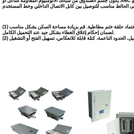
يكون جسم الصندوق من سبائك الألومنيوم المقاومة للتآكل أو SMC أو ABS للظروف الخارجية القاسية. يتم تركيب جسم الصندوق مقيمة أو مثبتة على الحائط، مما يقدم IDC ووحدات لف. يتناسب للتوصيل بين
(1) النوع الخارجي: يصنع جسم الصندوق من سبائك الألومنيوم، السطح مطلي، جميل ومقاومة التآكل؛ الختم القوي، تسهيل الفتح أو التشغيل؛ اعتماد حلقة ختم مطاطية. قم بزيادة مساحة السكن بشكل مناسب
لضمان إحكام إغلاق الغطاء بشكل جيد عند التحميل الكامل.