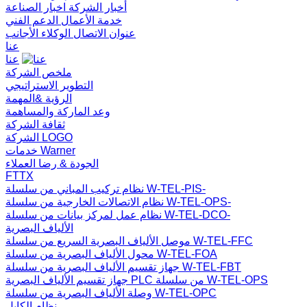
أخبار الشركة
اخبار الصناعة
خدمة الأعمال
الدعم الفني
عنوان الاتصال
الوكلاء الأجانب
عنا
عنا
ملخص الشركة
التطوير الاستراتيجي
الرؤية &المهمة
وعد الماركة والمساهمة
ثقافة الشركة
الشركة LOGO
خدمات Warner
الجودة & رضا العملاء
FTTX
نظام تركيب المباني من سلسلة W-TEL-PIS-
نظام الاتصالات الخارجية من سلسلة W-TEL-OPS-
نظام عمل لمركز بيانات من سلسلة W-TEL-DCO-
الألياف البصرية
موصل الألياف البصرية السريع من سلسلة W-TEL-FFC
محول الألياف البصرية من سلسلة W-TEL-FOA
جهاز تقسيم الألياف البصرية من سلسلة W-TEL-FBT
جهاز تقسيم الألياف البصرية PLC من سلسلة W-TEL-OPS
وصلة الألياف البصرية من سلسلة W-TEL-OPC
نظام الكابل