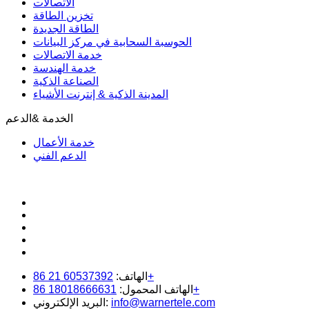
الاتصالات
تخزين الطاقة
الطاقة الجديدة
الحوسبة السحابية في مركز البيانات
خدمة الاتصالات
خدمة الهندسة
الصناعة الذكية
المدينة الذكية & إنترنت الأشياء
الخدمة &الدعم
خدمة الأعمال
الدعم الفني
60537392 21 86+
الهاتف:
18018666631 86+
الهاتف المحمول:
info@warnertele.com
البريد الإلكتروني: