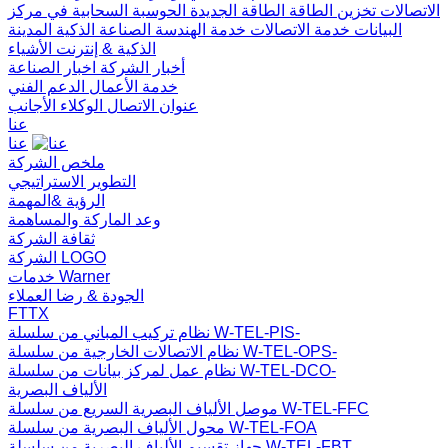
الاتصالات
تخزين الطاقة
الطاقة الجديدة
الحوسبة السحابية في مركز
البيانات
خدمة الاتصالات
خدمة الهندسة
الصناعة الذكية
المدينة
الذكية & إنترنت الأشياء
أخبار الشركة
اخبار الصناعة
خدمة الأعمال
الدعم الفني
عنوان الاتصال
الوكلاء الأجانب
عنا
عنا
ملخص الشركة
التطوير الاستراتيجي
الرؤية &المهمة
وعد الماركة والمساهمة
ثقافة الشركة
الشركة LOGO
خدمات Warner
الجودة & رضا العملاء
FTTX
نظام تركيب المباني من سلسلة W-TEL-PIS-
نظام الاتصالات الخارجية من سلسلة W-TEL-OPS-
نظام عمل لمركز بيانات من سلسلة W-TEL-DCO-
الألياف البصرية
موصل الألياف البصرية السريع من سلسلة W-TEL-FFC
محول الألياف البصرية من سلسلة W-TEL-FOA
جهاز تقسيم الألياف البصرية من سلسلة W-TEL-FBT