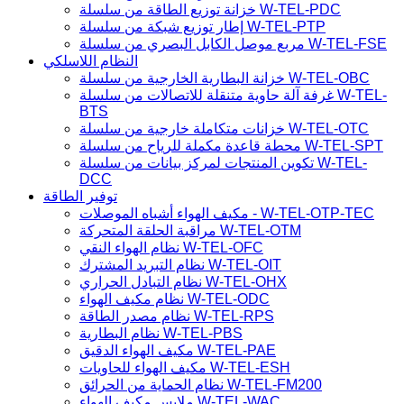
خزانة توزيع الطاقة من سلسلة W-TEL-PDC
إطار توزيع شبكة من سلسلة W-TEL-PTP
مربع موصل الكابل البصري من سلسلة W-TEL-FSE
النظام اللاسلكي
خزانة البطارية الخارجية من سلسلة W-TEL-OBC
غرفة آلة حاوية متنقلة للاتصالات من سلسلة W-TEL-
BTS
خزانات متكاملة خارجية من سلسلة W-TEL-OTC
محطة قاعدة مكملة للرياح من سلسلة W-TEL-SPT
تكوين المنتجات لمركز بيانات من سلسلة W-TEL-
DCC
توفير الطاقة
مكيف الهواء أشباه الموصلات - W-TEL-OTP-TEC
مراقبة الحلقة المتحركة W-TEL-OTM
نظام الهواء النقي W-TEL-OFC
نظام التبريد المشترك W-TEL-OIT
نظام التبادل الحراري W-TEL-OHX
نظام مكيف الهواء W-TEL-ODC
نظام مصدر الطاقة W-TEL-RPS
نظام البطارية W-TEL-PBS
مكيف الهواء الدقيق W-TEL-PAE
مكيف الهواء للحاويات W-TEL-ESH
نظام الحماية من الحرائق W-TEL-FM200
ملابس مكيف الهواء W-TEL-WAC