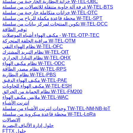
خزانة البطارية الخارجية من سلسلة W-TEL-OBC
غرفة آلة حاوية متنقلة للاتصالات من سلسلة W-TEL-BTS
خزانات متكاملة خارجية من سلسلة W-TEL-OTC
محطة قاعدة مكملة للرياح من سلسلة W-TEL-SPT
تكوين المنتجات لمركز بيانات من سلسلة W-TEL-DCC
توفير الطاقة
مكيف الهواء أشباه الموصلات - W-TEL-OTP-TEC
مراقبة الحلقة المتحركة W-TEL-OTM
نظام الهواء النقي W-TEL-OFC
نظام التبريد المشترك W-TEL-OIT
نظام التبادل الحراري W-TEL-OHX
نظام مكيف الهواء W-TEL-ODC
نظام مصدر الطاقة W-TEL-RPS
نظام البطارية W-TEL-PBS
مكيف الهواء الدقيق W-TEL-PAE
مكيف الهواء للحاويات W-TEL-ESH
نظام الحماية من الحرائق W-TEL-FM200
ملابس مكيف الهواء W-TEL-WAC
انترنت الأشياء
وحدات إنترنت الأشياء من سلسلة TW-TEL-NM-NB-IoT
محطة قاعدة ميكروية من سلسلة W-TEL-LoRa
الاتصالات
حلول إدارة الألياف البصرية
FTTX حلول