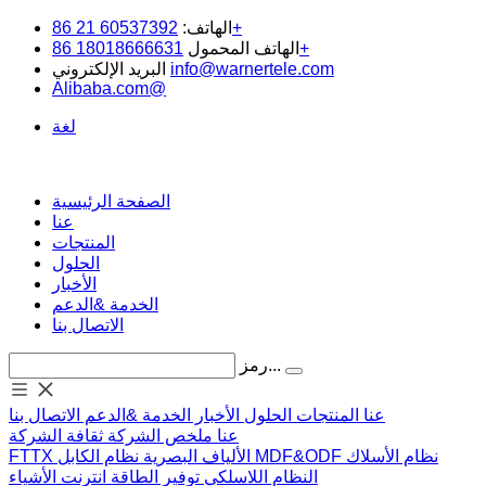
60537392 21 86+
الهاتف:
18018666631 86+
الهاتف المحمول
info@warnertele.com
البريد الإلكتروني
Alibaba.com@
لغة
الصفحة الرئيسية
عنا
المنتجات
الحلول
الأخبار
الخدمة &الدعم
الاتصال بنا
رمز...
عنا
المنتجات
الحلول
الأخبار
الخدمة &الدعم
الاتصال بنا
عنا
ملخص الشركة
ثقافة الشركة
نظام الأسلاك
MDF&ODF
نظام الكابل
الألياف البصرية
FTTX
النظام اللاسلكي
توفير الطاقة
انترنت الأشياء