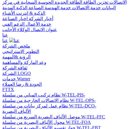
الاتصالات
تخزين الطاقة
الطاقة الجديدة
الحوسبة السحابية في مركز
البيانات
خدمة الاتصالات
خدمة الهندسة
الصناعة الذكية
المدينة
الذكية & إنترنت الأشياء
أخبار الشركة
اخبار الصناعة
خدمة الأعمال
الدعم الفني
عنوان الاتصال
الوكلاء الأجانب
عنا
عنا
ملخص الشركة
التطوير الاستراتيجي
الرؤية &المهمة
وعد الماركة والمساهمة
ثقافة الشركة
الشركة LOGO
خدمات Warner
الجودة & رضا العملاء
FTTX
نظام تركيب المباني من سلسلة W-TEL-PIS-
نظام الاتصالات الخارجية من سلسلة W-TEL-OPS-
نظام عمل لمركز بيانات من سلسلة W-TEL-DCO-
الألياف البصرية
موصل الألياف البصرية السريع من سلسلة W-TEL-FFC
محول الألياف البصرية من سلسلة W-TEL-FOA
جهاز تقسيم الألياف البصرية من سلسلة W-TEL-FBT