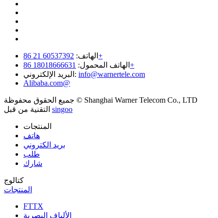
60537392 21 86+
الهاتف:
18018666631 86+
الهاتف المحمول:
info@warnertele.com
البريد الإلكتروني:
Alibaba.com@
جميع الحقوق محفوظة © Shanghai Warner Telecom Co., LTD
singoo
التقنية من قبل
المنتجات
هاتف
بريد الكتروني
طلب
شارك
كتالوج
المنتجات
FTTX
الألياف البصرية