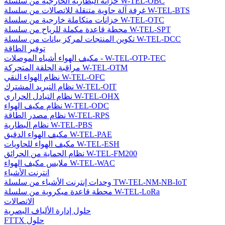
خزانة البطارية الخارجية من سلسلة W-TEL-OBC
غرفة آلة حاوية متنقلة للاتصالات من سلسلة W-TEL-BTS
خزانات متكاملة خارجية من سلسلة W-TEL-OTC
محطة قاعدة مكملة للرياح من سلسلة W-TEL-SPT
تكوين المنتجات لمركز بيانات من سلسلة W-TEL-DCC
توفير الطاقة
مكيف الهواء أشباه الموصلات - W-TEL-OTP-TEC
مراقبة الحلقة المتحركة W-TEL-OTM
نظام الهواء النقي W-TEL-OFC
نظام التبريد المشترك W-TEL-OIT
نظام التبادل الحراري W-TEL-OHX
نظام مكيف الهواء W-TEL-ODC
نظام مصدر الطاقة W-TEL-RPS
نظام البطارية W-TEL-PBS
مكيف الهواء الدقيق W-TEL-PAE
مكيف الهواء للحاويات W-TEL-ESH
نظام الحماية من الحرائق W-TEL-FM200
ملابس مكيف الهواء W-TEL-WAC
انترنت الأشياء
وحدات إنترنت الأشياء من سلسلة TW-TEL-NM-NB-IoT
محطة قاعدة ميكروية من سلسلة W-TEL-LoRa
الاتصالات
حلول إدارة الألياف البصرية
FTTX حلول