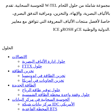
للحوسبة السحابية. تقدم W-TEL مجموعة شاملة من حلول اللحام
بالألياف البصرية، والإنهاء، والتخزين، ومراقبة التدفق البصري،
خاصةً لأفضل منتجات الألياف المعروفة التي تتوافق مع معايير
ICE وROSH وCE الدولية والوطنية.
الحلول
الاتصالات
حلول إدارة الألياف البصرية
FTTX حلول
تخزين الطاقة
تخزين الطاقة في إندونيسيا
تخزين الحاويات في أمريكا
الطاقة الجديدة
حلول توفير طاقة الرياح
حلول وقفة واحدة محطة الطاقة الشمسية
الحوسبة السحابية في مركز البيانات
مركز بيانات شبكة IDC الأمريكي
المحطة القاعدية BTS