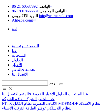
60537392 21 86+
الهاتف:
18018666631 86+
الهاتف المحمول
info@warnertele.com
البريد الإلكتروني
Alibaba.com@
لغة
الصفحة الرئيسية
عنا
المنتجات
الحلول
الأخبار
الخدمة &الدعم
الاتصال بنا
رمز...
عنا
المنتجات
الحلول
الأخبار
الخدمة &الدعم
الاتصال بنا
عنا
ملخص الشركة
ثقافة الشركة
نظام الأسلاك
MDF&ODF
نظام الكابل
الألياف البصرية
FTTX
النظام اللاسلكي
توفير الطاقة
انترنت الأشياء