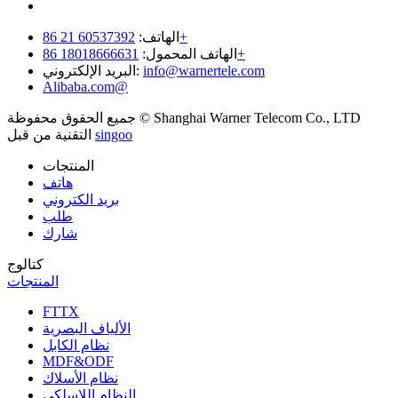
18018666631 86+
الهاتف المحمول:
info@warnertele.com
البريد الإلكتروني:
Alibaba.com@
جميع الحقوق محفوظة © Shanghai Warner Telecom Co., LTD
singoo
التقنية من قبل
المنتجات
هاتف
بريد الكتروني
طلب
شارك
كتالوج
المنتجات
FTTX
الألياف البصرية
نظام الكابل
MDF&ODF
نظام الأسلاك
النظام اللاسلكي
توفير الطاقة
انترنت الأشياء