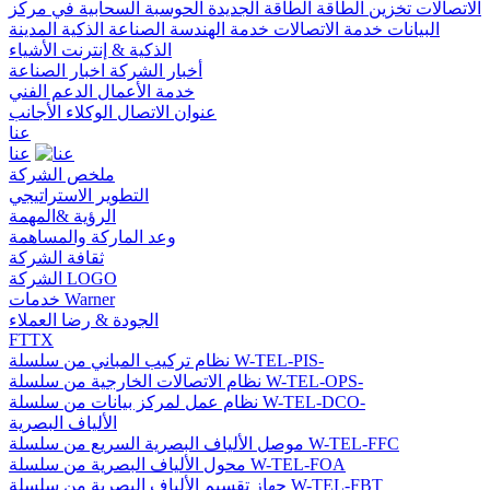
الاتصالات
تخزين الطاقة
الطاقة الجديدة
الحوسبة السحابية في مركز
البيانات
خدمة الاتصالات
خدمة الهندسة
الصناعة الذكية
المدينة
الذكية & إنترنت الأشياء
أخبار الشركة
اخبار الصناعة
خدمة الأعمال
الدعم الفني
عنوان الاتصال
الوكلاء الأجانب
عنا
عنا
ملخص الشركة
التطوير الاستراتيجي
الرؤية &المهمة
وعد الماركة والمساهمة
ثقافة الشركة
الشركة LOGO
خدمات Warner
الجودة & رضا العملاء
FTTX
نظام تركيب المباني من سلسلة W-TEL-PIS-
نظام الاتصالات الخارجية من سلسلة W-TEL-OPS-
نظام عمل لمركز بيانات من سلسلة W-TEL-DCO-
الألياف البصرية
موصل الألياف البصرية السريع من سلسلة W-TEL-FFC
محول الألياف البصرية من سلسلة W-TEL-FOA
جهاز تقسيم الألياف البصرية من سلسلة W-TEL-FBT