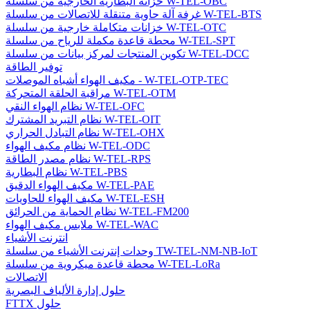
خزانة البطارية الخارجية من سلسلة W-TEL-OBC
غرفة آلة حاوية متنقلة للاتصالات من سلسلة W-TEL-BTS
خزانات متكاملة خارجية من سلسلة W-TEL-OTC
محطة قاعدة مكملة للرياح من سلسلة W-TEL-SPT
تكوين المنتجات لمركز بيانات من سلسلة W-TEL-DCC
توفير الطاقة
مكيف الهواء أشباه الموصلات - W-TEL-OTP-TEC
مراقبة الحلقة المتحركة W-TEL-OTM
نظام الهواء النقي W-TEL-OFC
نظام التبريد المشترك W-TEL-OIT
نظام التبادل الحراري W-TEL-OHX
نظام مكيف الهواء W-TEL-ODC
نظام مصدر الطاقة W-TEL-RPS
نظام البطارية W-TEL-PBS
مكيف الهواء الدقيق W-TEL-PAE
مكيف الهواء للحاويات W-TEL-ESH
نظام الحماية من الحرائق W-TEL-FM200
ملابس مكيف الهواء W-TEL-WAC
انترنت الأشياء
وحدات إنترنت الأشياء من سلسلة TW-TEL-NM-NB-IoT
محطة قاعدة ميكروية من سلسلة W-TEL-LoRa
الاتصالات
حلول إدارة الألياف البصرية
FTTX حلول