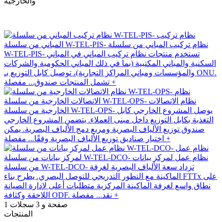
والخارجية
نظام تركيب المباني
نظام تركيب المباني من سلسلة W-TEL-PIS-
تستخدم منتجات نظام تركيب المباني في
من سلسلة W-TEL-PIS-
المباني السكنية والمباني المكتبية (بما في ذلك المباني الحكومية
والشركات والمؤسسات ومباني المراكز التجارية)، توصيل كابل
مفصلة +
التوزيع بـ ONU. تشمل المنتجات صندوق...
نظام الاتصالات
نظام الاتصالات الخارجية من سلسلة W-TEL-OPS-
يوصل المشروع الخارجي كابل
الخارجية من سلسلة W-TEL-OPS-
التغذية بكابل التوزيع داخل مبنى العملاء. يتضمن المشروع الخارجي
صندوق توزيع الألياف البصرية ومربع دمج الألياف البصرية. يمكن
مفصلة +
اختيار صناديق توزيع الألياف البصرية وفقًا...
نظام عمل
نظام عمل لمركز بيانات من سلسلة W-TEL-DCO-
تزداد سعة الألياف البصرية
لمركز بيانات من سلسلة W-TEL-DCO-
لغرفة الماكينة مع التطور التدريجي للتوصل البصري. يطرح بناء
FTTx على نطاق واسع لغرفة الماكينة المركزية متطلبات أعلى
مفصلة +
لإدارة الصيانة اللاحقة وكثافة ODF. نقد...
1 صفحة و 3 سجلات
المنتجات
FTTX
نظام تركيب المباني من سلسلة W-TEL-PIS-
نظام الاتصالات الخارجية من سلسلة W-TEL-OPS-