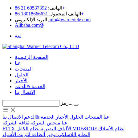
60537392 21 86+
الهاتف:
18018666631 86+
الهاتف المحمول
info@warnertele.com
البريد الإلكتروني
Alibaba.com@
لغة
الصفحة الرئيسية
عنا
المنتجات
الحلول
الأخبار
الخدمة &الدعم
الاتصال بنا
رمز...
عنا
المنتجات
الحلول
الأخبار
الخدمة &الدعم
الاتصال بنا
عنا
ملخص الشركة
ثقافة الشركة
نظام الأسلاك
MDF&ODF
نظام الكابل
الألياف البصرية
FTTX
النظام اللاسلكي
توفير الطاقة
انترنت الأشياء