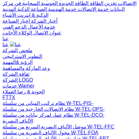
الاتصالات
تخزين الطاقة
الطاقة الجديدة
الحوسبة السحابية في مركز
البيانات
خدمة الاتصالات
خدمة الهندسة
الصناعة الذكية
المدينة
الذكية & إنترنت الأشياء
أخبار الشركة
اخبار الصناعة
خدمة الأعمال
الدعم الفني
عنوان الاتصال
الوكلاء الأجانب
عنا
عنا
ملخص الشركة
التطوير الاستراتيجي
الرؤية &المهمة
وعد الماركة والمساهمة
ثقافة الشركة
الشركة LOGO
خدمات Warner
الجودة & رضا العملاء
FTTX
نظام تركيب المباني من سلسلة W-TEL-PIS-
نظام الاتصالات الخارجية من سلسلة W-TEL-OPS-
نظام عمل لمركز بيانات من سلسلة W-TEL-DCO-
الألياف البصرية
موصل الألياف البصرية السريع من سلسلة W-TEL-FFC
محول الألياف البصرية من سلسلة W-TEL-FOA
جهاز تقسيم الألياف البصرية من سلسلة W-TEL-FBT