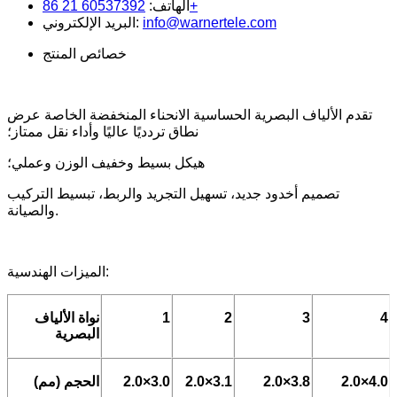
60537392 21 86+
الهاتف:
info@warnertele.com
البريد الإلكتروني:
خصائص المنتج
تقدم الألياف البصرية الحساسية الانحناء المنخفضة الخاصة عرض
نطاق تردديًا عاليًا وأداء نقل ممتاز؛
هيكل بسيط وخفيف الوزن وعملي؛
تصميم أخدود جديد، تسهيل التجريد والربط، تبسيط التركيب
والصيانة.
الميزات الهندسية:
4
3
2
1
نواة الألياف
البصرية
2.0×4.0
2.0×3.8
2.0×3.1
2.0×3.0
الحجم (مم)