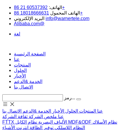
60537392 21 86+
الهاتف:
18018666631 86+
الهاتف المحمول
info@warnertele.com
البريد الإلكتروني
Alibaba.com@
لغة
الصفحة الرئيسية
عنا
المنتجات
الحلول
الأخبار
الخدمة &الدعم
الاتصال بنا
رمز...
عنا
المنتجات
الحلول
الأخبار
الخدمة &الدعم
الاتصال بنا
عنا
ملخص الشركة
ثقافة الشركة
نظام الأسلاك
MDF&ODF
نظام الكابل
الألياف البصرية
FTTX
النظام اللاسلكي
توفير الطاقة
انترنت الأشياء