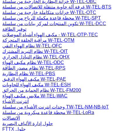
خزانة البطارية الخارجية من سلسلة W-TEL-OBC
غرفة آلة حاوية متنقلة للاتصالات من سلسلة W-TEL-BTS
خزانات متكاملة خارجية من سلسلة W-TEL-OTC
محطة قاعدة مكملة للرياح من سلسلة W-TEL-SPT
تكوين المنتجات لمركز بيانات من سلسلة W-TEL-DCC
توفير الطاقة
مكيف الهواء أشباه الموصلات - W-TEL-OTP-TEC
مراقبة الحلقة المتحركة W-TEL-OTM
نظام الهواء النقي W-TEL-OFC
نظام التبريد المشترك W-TEL-OIT
نظام التبادل الحراري W-TEL-OHX
نظام مكيف الهواء W-TEL-ODC
نظام مصدر الطاقة W-TEL-RPS
نظام البطارية W-TEL-PBS
مكيف الهواء الدقيق W-TEL-PAE
مكيف الهواء للحاويات W-TEL-ESH
نظام الحماية من الحرائق W-TEL-FM200
ملابس مكيف الهواء W-TEL-WAC
انترنت الأشياء
وحدات إنترنت الأشياء من سلسلة TW-TEL-NM-NB-IoT
محطة قاعدة ميكروية من سلسلة W-TEL-LoRa
الاتصالات
حلول إدارة الألياف البصرية
FTTX حلول