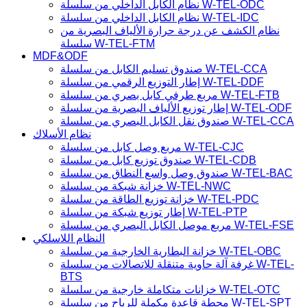
نظام الكابل الداخلي من سلسلة W-TEL-ODC
نظام الكابل الداخلي من سلسلة W-TEL-IDC
نظام الكشف عن درجة حرارة الألياف البصرية من
سلسلة W-TEL-FTM
MDF&ODF
صندوق تسليم الكابل من سلسلة W-TEL-CCA
إطار التوزيع الرقمي من سلسلة W-TEL-DDF
مربع طرفي كابل بصري من سلسلة W-TEL-FTB
إطار توزيع الألياف البصرية من سلسلة W-TEL-ODF
صندوق نقل الكابل البصري من سلسلة W-TEL-CCA
نظام الأسلاك
مربع وصل كابل من سلسلة W-TEL-CJC
صندوق توزيع كابل من سلسلة W-TEL-CDB
صندوق وصل واسع النطاق من سلسلة W-TEL-BAC
خزانة شبكة من سلسلة W-TEL-NWC
خزانة توزيع الطاقة من سلسلة W-TEL-PDC
إطار توزيع شبكة من سلسلة W-TEL-PTP
مربع موصل الكابل البصري من سلسلة W-TEL-FSE
النظام اللاسلكي
خزانة البطارية الخارجية من سلسلة W-TEL-OBC
غرفة آلة حاوية متنقلة للاتصالات من سلسلة W-TEL-
BTS
خزانات متكاملة خارجية من سلسلة W-TEL-OTC
محطة قاعدة مكملة للرياح من سلسلة W-TEL-SPT