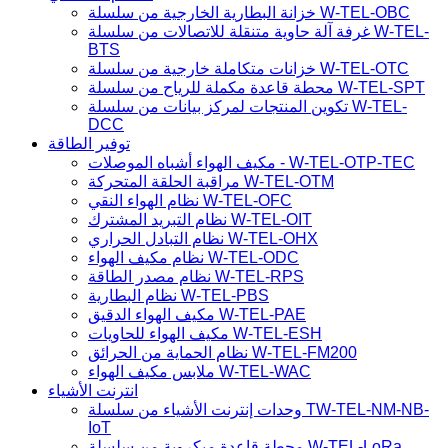
خزانة البطارية الخارجية من سلسلة W-TEL-OBC
غرفة آلة حاوية متنقلة للاتصالات من سلسلة W-TEL-
BTS
خزانات متكاملة خارجية من سلسلة W-TEL-OTC
محطة قاعدة مكملة للرياح من سلسلة W-TEL-SPT
تكوين المنتجات لمركز بيانات من سلسلة W-TEL-
DCC
توفير الطاقة
مكيف الهواء أشباه الموصلات - W-TEL-OTP-TEC
مراقبة الحلقة المتحركة W-TEL-OTM
نظام الهواء النقي W-TEL-OFC
نظام التبريد المشترك W-TEL-OIT
نظام التبادل الحراري W-TEL-OHX
نظام مكيف الهواء W-TEL-ODC
نظام مصدر الطاقة W-TEL-RPS
نظام البطارية W-TEL-PBS
مكيف الهواء الدقيق W-TEL-PAE
مكيف الهواء للحاويات W-TEL-ESH
نظام الحماية من الحرائق W-TEL-FM200
ملابس مكيف الهواء W-TEL-WAC
انترنت الأشياء
وحدات إنترنت الأشياء من سلسلة TW-TEL-NM-NB-
IoT
محطة قاعدة ميكروية من سلسلة W-TEL-LoRa