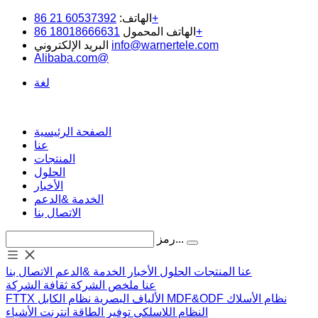
60537392 21 86+
الهاتف:
18018666631 86+
الهاتف المحمول
info@warnertele.com
البريد الإلكتروني
Alibaba.com@
لغة
الصفحة الرئيسية
عنا
المنتجات
الحلول
الأخبار
الخدمة &الدعم
الاتصال بنا
رمز...
عنا
المنتجات
الحلول
الأخبار
الخدمة &الدعم
الاتصال بنا
عنا
ملخص الشركة
ثقافة الشركة
نظام الأسلاك
MDF&ODF
نظام الكابل
الألياف البصرية
FTTX
النظام اللاسلكي
توفير الطاقة
انترنت الأشياء