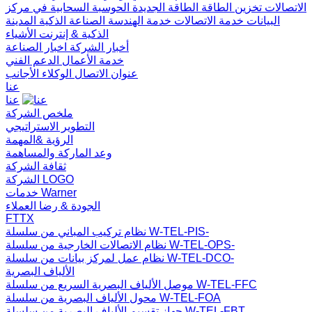
الاتصالات
تخزين الطاقة
الطاقة الجديدة
الحوسبة السحابية في مركز
البيانات
خدمة الاتصالات
خدمة الهندسة
الصناعة الذكية
المدينة
الذكية & إنترنت الأشياء
أخبار الشركة
اخبار الصناعة
خدمة الأعمال
الدعم الفني
عنوان الاتصال
الوكلاء الأجانب
عنا
عنا
ملخص الشركة
التطوير الاستراتيجي
الرؤية &المهمة
وعد الماركة والمساهمة
ثقافة الشركة
الشركة LOGO
خدمات Warner
الجودة & رضا العملاء
FTTX
نظام تركيب المباني من سلسلة W-TEL-PIS-
نظام الاتصالات الخارجية من سلسلة W-TEL-OPS-
نظام عمل لمركز بيانات من سلسلة W-TEL-DCO-
الألياف البصرية
موصل الألياف البصرية السريع من سلسلة W-TEL-FFC
محول الألياف البصرية من سلسلة W-TEL-FOA
جهاز تقسيم الألياف البصرية من سلسلة W-TEL-FBT