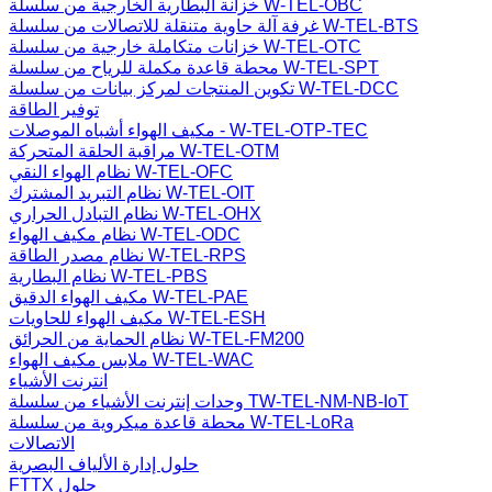
خزانة البطارية الخارجية من سلسلة W-TEL-OBC
غرفة آلة حاوية متنقلة للاتصالات من سلسلة W-TEL-BTS
خزانات متكاملة خارجية من سلسلة W-TEL-OTC
محطة قاعدة مكملة للرياح من سلسلة W-TEL-SPT
تكوين المنتجات لمركز بيانات من سلسلة W-TEL-DCC
توفير الطاقة
مكيف الهواء أشباه الموصلات - W-TEL-OTP-TEC
مراقبة الحلقة المتحركة W-TEL-OTM
نظام الهواء النقي W-TEL-OFC
نظام التبريد المشترك W-TEL-OIT
نظام التبادل الحراري W-TEL-OHX
نظام مكيف الهواء W-TEL-ODC
نظام مصدر الطاقة W-TEL-RPS
نظام البطارية W-TEL-PBS
مكيف الهواء الدقيق W-TEL-PAE
مكيف الهواء للحاويات W-TEL-ESH
نظام الحماية من الحرائق W-TEL-FM200
ملابس مكيف الهواء W-TEL-WAC
انترنت الأشياء
وحدات إنترنت الأشياء من سلسلة TW-TEL-NM-NB-IoT
محطة قاعدة ميكروية من سلسلة W-TEL-LoRa
الاتصالات
حلول إدارة الألياف البصرية
FTTX حلول