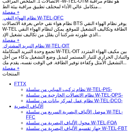
الاتصالات 1. الملخص المراقب -W-TEL-OTM هو نظام مراقبة
متكامل عالي الأداء لمختلف تطبيق مراقبة بيئة الط...
مفصلة +
نظام الهواء النقي W-TEL-OFC
نظام هواء نقي خاص بغرفة الاتصالات BTS يوفر نظام الهواء النقي
W-TEL الطاقة وتكاليف التشغيل للموقع. يمكن لنظام الهواء النقي
الذي طورته شركتنا أن يقلل من تكاليف تشغيل الإد...
مفصلة +
نظام التبريد المشترك W-TEL-OIT
تجمع وحدة التبريد المتكاملة W-TEL-OIT بين مكيف الهواء المتردد
والتبادل الحراري للتيار المستمر لتبديل وضع التشغيل بذكاء من أجل
التشغيل الأمثل وكفاءة توفير الطاقة. في الوقت نفسه، يقدم مك...
مفصلة +
المنتجات
FTTX
نظام تركيب المباني من سلسلة W-TEL-PIS-
نظام الاتصالات الخارجية من سلسلة W-TEL-OPS-
نظام عمل لمركز بيانات من سلسلة W-TEL-DCO-
الألياف البصرية
موصل الألياف البصرية السريع من سلسلة W-TEL-
FFC
محول الألياف البصرية من سلسلة W-TEL-FOA
جهاز تقسيم الألياف البصرية من سلسلة W-TEL-FBT