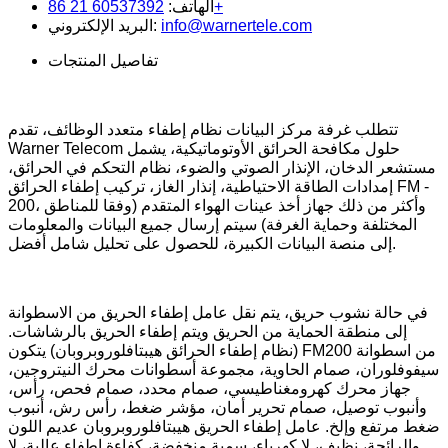
60537392 21 86+
الهاتف:
info@warnertele.com
البريد الإلكتروني:
تفاصيل المنتجات
تتطلب غرفة مركز البيانات نظام إطفاء متعدد الوظائف، تقدم
Warner Telecom حلول مكافحة الحرائق الأوتوماتيكية، يشمل
مستشعر الدخان، الإنذار الصوتي والضوء، نظام التحكم في الحرائق،
إمدادات الطاقة الاحتياطية، إنذار الغاز، تركيب إطفاء الحرائق FM -
200، وأكثر من ذلك جهاز أخذ عينات الهواء المتقدم (وفقا للمناطق
المختلفة وحماية الغرفة) سيتم إرسال جميع البيانات والمعلومات
إلى منصة البيانات الكبيرة، للحصول على تحليل شامل أفضل.
في حالة نشوب حريق، يتم نقل عامل إطفاء الحريق من الاسطوانة
إلى منطقة الحماية من الحريق ويتم إطفاء الحريق بالرشاشات.
(نظام إطفاء الحرائق هيبتافلوروبروبان) يتكون FM200 من اسطوانة
سيفوفلوران، صمام الحاوية، مجموعة أسطوانات محرك النيتروجين،
جهاز محرك كهرومغناطيسي، صمام محدد، صمام فحص، رأس،
وأنبوب توصيل، صمام تحرير أمان، مؤشر ضغط، رأس رش، أنبوب
ضغط مرتفع وإلخ. عامل إطفاء الحريق هيبتافلوروبروبان عديم اللون
والرائحة، نظيف، لا كهرباء، سمية منخفضة، كفاءة إطفاء عالية، لا