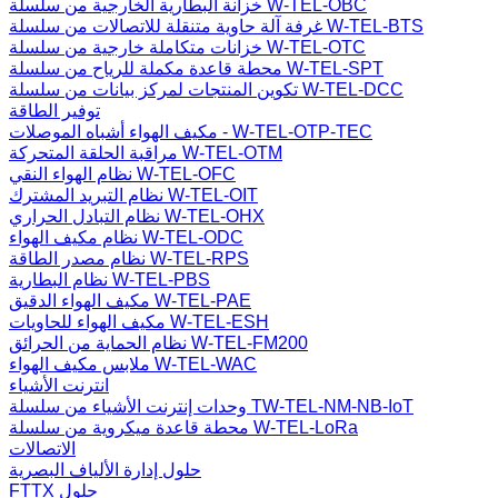
خزانة البطارية الخارجية من سلسلة W-TEL-OBC
غرفة آلة حاوية متنقلة للاتصالات من سلسلة W-TEL-BTS
خزانات متكاملة خارجية من سلسلة W-TEL-OTC
محطة قاعدة مكملة للرياح من سلسلة W-TEL-SPT
تكوين المنتجات لمركز بيانات من سلسلة W-TEL-DCC
توفير الطاقة
مكيف الهواء أشباه الموصلات - W-TEL-OTP-TEC
مراقبة الحلقة المتحركة W-TEL-OTM
نظام الهواء النقي W-TEL-OFC
نظام التبريد المشترك W-TEL-OIT
نظام التبادل الحراري W-TEL-OHX
نظام مكيف الهواء W-TEL-ODC
نظام مصدر الطاقة W-TEL-RPS
نظام البطارية W-TEL-PBS
مكيف الهواء الدقيق W-TEL-PAE
مكيف الهواء للحاويات W-TEL-ESH
نظام الحماية من الحرائق W-TEL-FM200
ملابس مكيف الهواء W-TEL-WAC
انترنت الأشياء
وحدات إنترنت الأشياء من سلسلة TW-TEL-NM-NB-IoT
محطة قاعدة ميكروية من سلسلة W-TEL-LoRa
الاتصالات
حلول إدارة الألياف البصرية
FTTX حلول