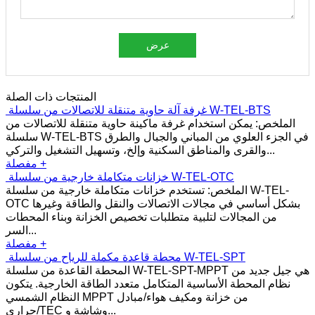
عرض
المنتجات ذات الصلة
غرفة آلة حاوية متنقلة للاتصالات من سلسلة W-TEL-BTS
الملخص: يمكن استخدام غرفة ماكينة حاوية متنقلة للاتصالات من
سلسلة W-TEL-BTS في الجزء العلوي من المباني والجبال والطرق
والقرى والمناطق السكنية وإلخ، وتسهيل التشغيل والتركي...
مفصلة +
خزانات متكاملة خارجية من سلسلة W-TEL-OTC
الملخص: تستخدم خزانات متكاملة خارجية من سلسلة W-TEL-
OTC بشكل أساسي في مجالات الاتصالات والنقل والطاقة وغيرها
من المجالات لتلبية متطلبات تخصيص الخزانة وبناء المحطات
السر...
مفصلة +
محطة قاعدة مكملة للرياح من سلسلة W-TEL-SPT
المحطة القاعدة من سلسلة W-TEL-SPT-MPPT هي جيل جديد من
نظام المحطة الأساسية المتكامل متعدد الطاقة الخارجية. يتكون
النظام الشمسي MPPT من خزانة ومكيف هواء/مبادل
حراري/TEC وشاشة و...