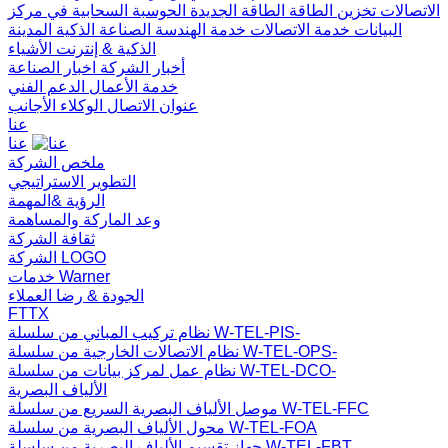
الاتصالات
تخزين الطاقة
الطاقة الجديدة
الحوسبة السحابية في مركز
البيانات
خدمة الاتصالات
خدمة الهندسة
الصناعة الذكية
المدينة
الذكية & إنترنت الأشياء
أخبار الشركة
اخبار الصناعة
خدمة الأعمال
الدعم الفني
عنوان الاتصال
الوكلاء الأجانب
عنا
عنا
ملخص الشركة
التطوير الاستراتيجي
الرؤية &المهمة
وعد الماركة والمساهمة
ثقافة الشركة
الشركة LOGO
خدمات Warner
الجودة & رضا العملاء
FTTX
نظام تركيب المباني من سلسلة W-TEL-PIS-
نظام الاتصالات الخارجية من سلسلة W-TEL-OPS-
نظام عمل لمركز بيانات من سلسلة W-TEL-DCO-
الألياف البصرية
موصل الألياف البصرية السريع من سلسلة W-TEL-FFC
محول الألياف البصرية من سلسلة W-TEL-FOA
جهاز تقسيم الألياف البصرية من سلسلة W-TEL-FBT