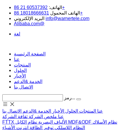
60537392 21 86+
الهاتف:
18018666631 86+
الهاتف المحمول
info@warnertele.com
البريد الإلكتروني
Alibaba.com@
لغة
الصفحة الرئيسية
عنا
المنتجات
الحلول
الأخبار
الخدمة &الدعم
الاتصال بنا
رمز...
عنا
المنتجات
الحلول
الأخبار
الخدمة &الدعم
الاتصال بنا
عنا
ملخص الشركة
ثقافة الشركة
نظام الأسلاك
MDF&ODF
نظام الكابل
الألياف البصرية
FTTX
النظام اللاسلكي
توفير الطاقة
انترنت الأشياء