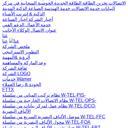
الاتصالات
تخزين الطاقة
الطاقة الجديدة
الحوسبة السحابية في مركز
البيانات
خدمة الاتصالات
خدمة الهندسة
الصناعة الذكية
المدينة
الذكية & إنترنت الأشياء
أخبار الشركة
اخبار الصناعة
خدمة الأعمال
الدعم الفني
عنوان الاتصال
الوكلاء الأجانب
عنا
عنا
ملخص الشركة
التطوير الاستراتيجي
الرؤية &المهمة
وعد الماركة والمساهمة
ثقافة الشركة
الشركة LOGO
خدمات Warner
الجودة & رضا العملاء
FTTX
نظام تركيب المباني من سلسلة W-TEL-PIS-
نظام الاتصالات الخارجية من سلسلة W-TEL-OPS-
نظام عمل لمركز بيانات من سلسلة W-TEL-DCO-
الألياف البصرية
موصل الألياف البصرية السريع من سلسلة W-TEL-FFC
محول الألياف البصرية من سلسلة W-TEL-FOA
جهاز تقسيم الألياف البصرية من سلسلة W-TEL-FBT