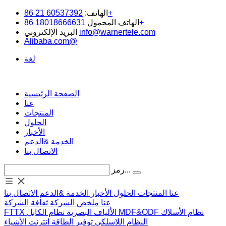
60537392 21 86+
الهاتف:
18018666631 86+
الهاتف المحمول
info@warnertele.com
البريد الإلكتروني
Alibaba.com@
لغة
الصفحة الرئيسية
عنا
المنتجات
الحلول
الأخبار
الخدمة &الدعم
الاتصال بنا
رمز...
عنا
المنتجات
الحلول
الأخبار
الخدمة &الدعم
الاتصال بنا
عنا
ملخص الشركة
ثقافة الشركة
نظام الأسلاك
MDF&ODF
نظام الكابل
الألياف البصرية
FTTX
النظام اللاسلكي
توفير الطاقة
انترنت الأشياء