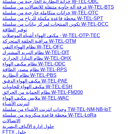
خزانة البطارية الخارجية من سلسلة W-TEL-OBC
غرفة آلة حاوية متنقلة للاتصالات من سلسلة W-TEL-BTS
خزانات متكاملة خارجية من سلسلة W-TEL-OTC
محطة قاعدة مكملة للرياح من سلسلة W-TEL-SPT
تكوين المنتجات لمركز بيانات من سلسلة W-TEL-DCC
توفير الطاقة
مكيف الهواء أشباه الموصلات - W-TEL-OTP-TEC
مراقبة الحلقة المتحركة W-TEL-OTM
نظام الهواء النقي W-TEL-OFC
نظام التبريد المشترك W-TEL-OIT
نظام التبادل الحراري W-TEL-OHX
نظام مكيف الهواء W-TEL-ODC
نظام مصدر الطاقة W-TEL-RPS
نظام البطارية W-TEL-PBS
مكيف الهواء الدقيق W-TEL-PAE
مكيف الهواء للحاويات W-TEL-ESH
نظام الحماية من الحرائق W-TEL-FM200
ملابس مكيف الهواء W-TEL-WAC
انترنت الأشياء
وحدات إنترنت الأشياء من سلسلة TW-TEL-NM-NB-IoT
محطة قاعدة ميكروية من سلسلة W-TEL-LoRa
الاتصالات
حلول إدارة الألياف البصرية
FTTX حلول