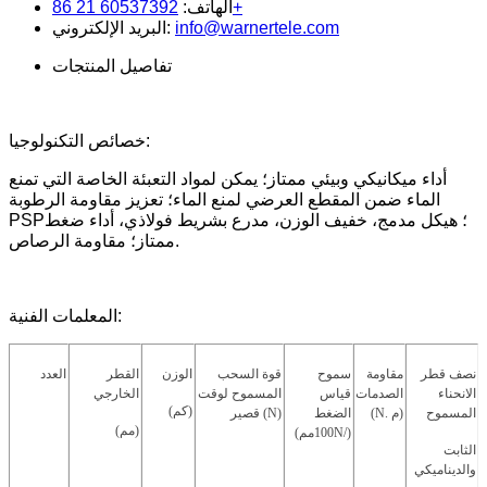
60537392 21 86+
الهاتف:
info@warnertele.com
البريد الإلكتروني:
تفاصيل المنتجات
خصائص التكنولوجيا:
أداء ميكانيكي وبيئي ممتاز؛ يمكن لمواد التعبئة الخاصة التي تمنع
الماء ضمن المقطع العرضي لمنع الماء؛ تعزيز مقاومة الرطوبة
PSP؛ هيكل مدمج، خفيف الوزن، مدرع بشريط فولاذي، أداء ضغط
ممتاز؛ مقاومة الرصاص.
المعلمات الفنية:
نصف قطر
مقاومة
سموح
قوة السحب
الوزن
القطر
العدد
الانحناء
الصدمات
قياس
المسموح لوقت
الخارجي
(كم)
المسموح
. م)
N
(
الضغط
)
N
قصير (
(مم)
/)
N
(100مم
الثابت
والديناميكي