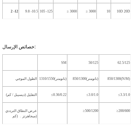
2 -12
9.8 -10.5
105 -125
≥ 3000
≥ 3000
10
10
D 20D
خصائص الإرسال:
SM
50/125
62.5/125
N/M)
850/1300(
850/1300(نانومتر)
1310/1550(نانومتر)
الطول الموجي
≤3.3/1.0
≤3.0/1.0
≤0.36/0.22
التقليل (ديسيبل / كم)
≥200/600
≥500/1200
عرض النطاق الترددي
(ميجاهرتز
﹒
(كم