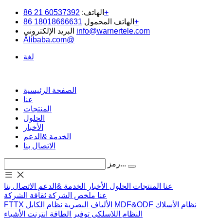
60537392 21 86+
الهاتف:
18018666631 86+
الهاتف المحمول
info@warnertele.com
البريد الإلكتروني
Alibaba.com@
لغة
الصفحة الرئيسية
عنا
المنتجات
الحلول
الأخبار
الخدمة &الدعم
الاتصال بنا
رمز...
عنا
المنتجات
الحلول
الأخبار
الخدمة &الدعم
الاتصال بنا
عنا
ملخص الشركة
ثقافة الشركة
نظام الأسلاك
MDF&ODF
نظام الكابل
الألياف البصرية
FTTX
النظام اللاسلكي
توفير الطاقة
انترنت الأشياء