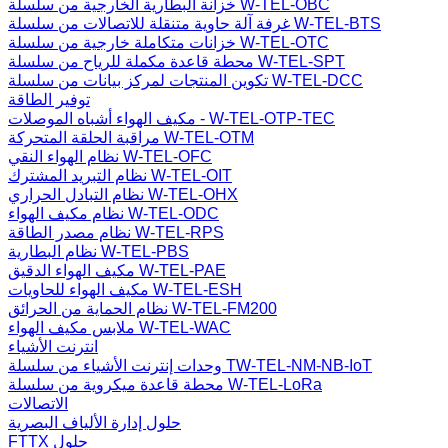
خزانة البطارية الخارجية من سلسلة W-TEL-OBC
غرفة آلة حاوية متنقلة للاتصالات من سلسلة W-TEL-BTS
خزانات متكاملة خارجية من سلسلة W-TEL-OTC
محطة قاعدة مكملة للرياح من سلسلة W-TEL-SPT
تكوين المنتجات لمركز بيانات من سلسلة W-TEL-DCC
توفير الطاقة
مكيف الهواء أشباه الموصلات - W-TEL-OTP-TEC
مراقبة الحلقة المتحركة W-TEL-OTM
نظام الهواء النقي W-TEL-OFC
نظام التبريد المشترك W-TEL-OIT
نظام التبادل الحراري W-TEL-OHX
نظام مكيف الهواء W-TEL-ODC
نظام مصدر الطاقة W-TEL-RPS
نظام البطارية W-TEL-PBS
مكيف الهواء الدقيق W-TEL-PAE
مكيف الهواء للحاويات W-TEL-ESH
نظام الحماية من الحرائق W-TEL-FM200
ملابس مكيف الهواء W-TEL-WAC
انترنت الأشياء
وحدات إنترنت الأشياء من سلسلة TW-TEL-NM-NB-IoT
محطة قاعدة ميكروية من سلسلة W-TEL-LoRa
الاتصالات
حلول إدارة الألياف البصرية
FTTX حلول