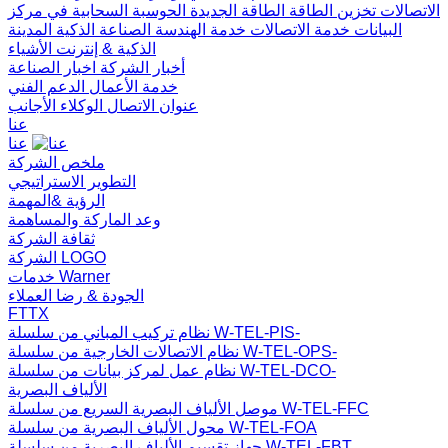
الاتصالات
تخزين الطاقة
الطاقة الجديدة
الحوسبة السحابية في مركز
البيانات
خدمة الاتصالات
خدمة الهندسة
الصناعة الذكية
المدينة
الذكية & إنترنت الأشياء
أخبار الشركة
اخبار الصناعة
خدمة الأعمال
الدعم الفني
عنوان الاتصال
الوكلاء الأجانب
عنا
عنا
ملخص الشركة
التطوير الاستراتيجي
الرؤية &المهمة
وعد الماركة والمساهمة
ثقافة الشركة
الشركة LOGO
خدمات Warner
الجودة & رضا العملاء
FTTX
نظام تركيب المباني من سلسلة W-TEL-PIS-
نظام الاتصالات الخارجية من سلسلة W-TEL-OPS-
نظام عمل لمركز بيانات من سلسلة W-TEL-DCO-
الألياف البصرية
موصل الألياف البصرية السريع من سلسلة W-TEL-FFC
محول الألياف البصرية من سلسلة W-TEL-FOA
جهاز تقسيم الألياف البصرية من سلسلة W-TEL-FBT