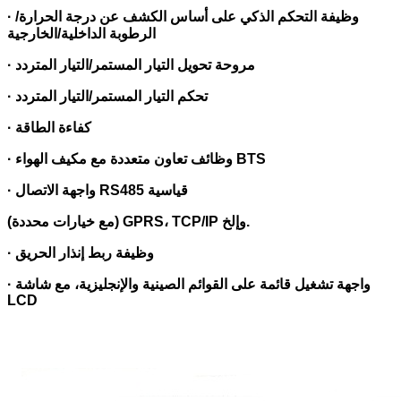
· وظيفة التحكم الذكي على أساس الكشف عن درجة الحرارة/
الرطوبة الداخلية/الخارجية
· مروحة تحويل التيار المستمر/التيار المتردد
· تحكم التيار المستمر/التيار المتردد
· كفاءة الطاقة
· وظائف تعاون متعددة مع مكيف الهواء BTS
· واجهة الاتصال RS485 قياسية
(مع خيارات محددة) GPRS، TCP/IP وإلخ.
· وظيفة ربط إنذار الحريق
· واجهة تشغيل قائمة على القوائم الصينية والإنجليزية، مع شاشة
LCD