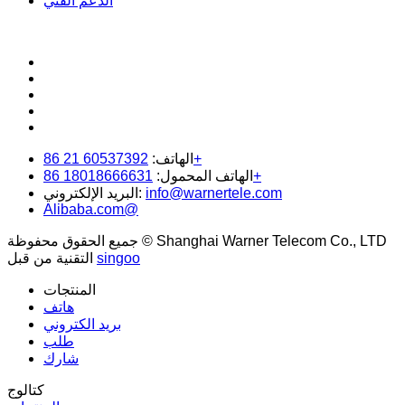
الخدمة &الدعم
خدمة الأعمال
الدعم الفني
60537392 21 86+
الهاتف:
18018666631 86+
الهاتف المحمول:
info@warnertele.com
البريد الإلكتروني:
Alibaba.com@
جميع الحقوق محفوظة © Shanghai Warner Telecom Co., LTD
singoo
التقنية من قبل
المنتجات
هاتف
بريد الكتروني