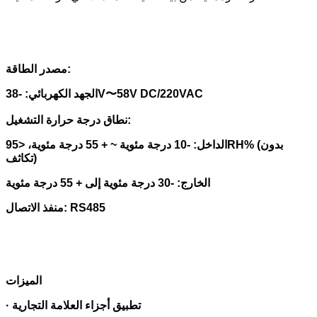
مصدر الطاقة:
58V DC/220VAC
〜
الجهد الكهربائي: -38V
نطاق درجة حرارة التشغيل:
الداخل: -10 درجة مئوية ~ + 55 درجة مئوية، <95RH% (بدون
تكاثف)
الخارج: -30 درجة مئوية إلى + 55 درجة مئوية
منفذ الاتصال: RS485
الميزات
· تطبيق أجزاء العلامة التجارية